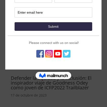
Defender la equidad y la inclusión: El
inspirador viaje de Goodness Odey
como joven de ICFP2022 Trailblazer
17 de octubre de 2023