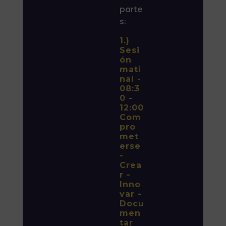
parte
s:
1.)
Sesi
ón
mati
nal -
08:3
0 -
12:00
Com
pro
met
erse
-
Crea
r -
Inno
var -
Docu
men
tar