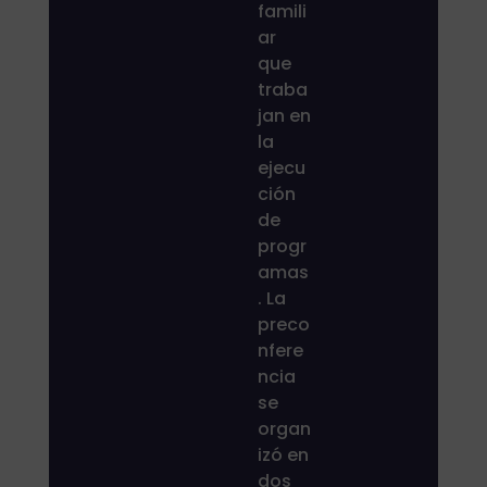
famili
ar
que
traba
jan en
la
ejecu
ción
de
progr
amas
. La
preco
nfere
ncia
se
organ
izó en
dos