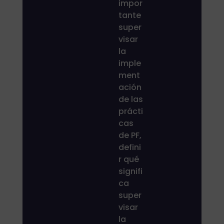
impor
tante
super
visar
la
imple
ment
ación
de las
prácti
cas
de PF,
defini
r qué
signifi
ca
super
visar
la