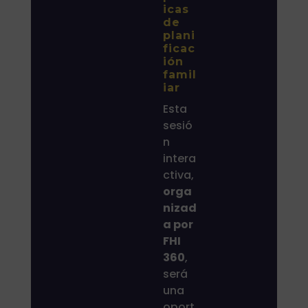
icas
de
plani
ficac
ión
famil
iar
Esta
sesió
n
intera
ctiva,
orga
nizad
a por
FHI
360
,
será
una
oport