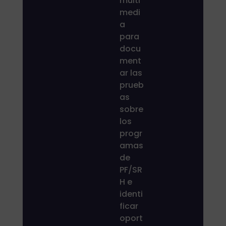
multi
medi
a
para
docu
ment
ar las
prueb
as
sobre
los
progr
amas
de
PF/SR
H e
identi
ficar
oport