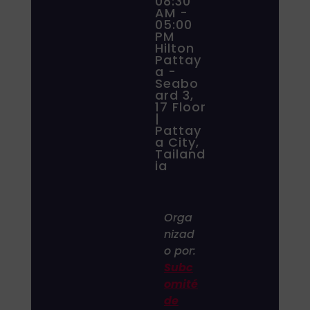
08:30
AM -
05:00
PM
Hilton
Pattay
a -
Seabo
ard 3,
17 Floor
|
Pattay
a City,
Tailand
ia
Orga
nizad
o por:
Subc
omité
de