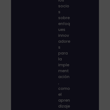
los
socio
s
sobre
enfoq
ues
innov
adore
s
para
la
imple
ment
ación
,
como
el
apren
dizaje