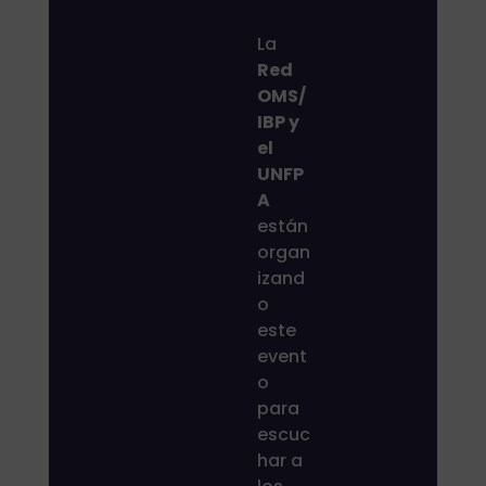
La
Red
OMS/
IBP y
el
UNFP
A
están
organ
izand
o
este
event
o
para
escuc
har a