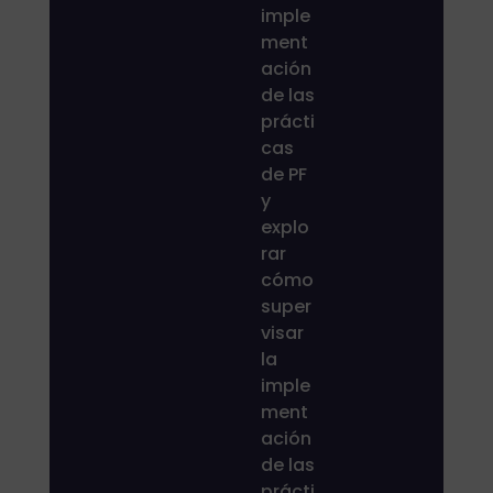
imple
ment
ación
de las
prácti
cas
de PF
y
explo
rar
cómo
super
visar
la
imple
ment
ación
de las
prácti