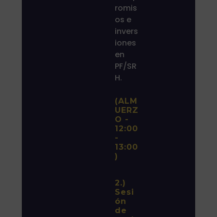
romis
os e
invers
iones
en
PF/SR
H.
(ALM
UERZ
O -
12:00
-
13:00
)
2.)
Sesi
ón
de