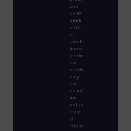
cas
de PF
medi
ante
la
identi
ficaci
ón de
las
brech
as y
los
desaf
íos
actua
les y
el
interc