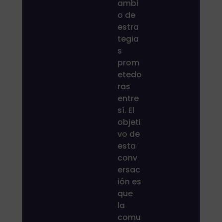
ambi
o de
estra
tegia
s
prom
etedo
ras
entre
sí. El
objeti
vo de
esta
conv
ersac
ión es
que
la
comu