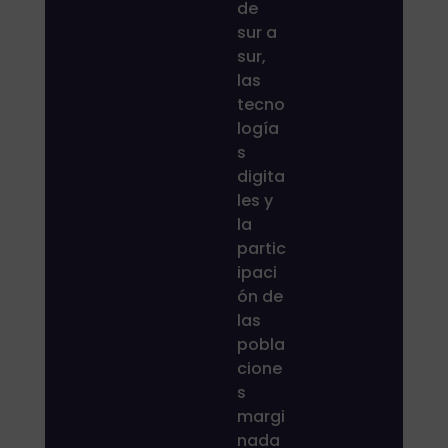
de
sur a
sur,
las
tecno
logía
s
digita
les y
la
partic
ipaci
ón de
las
pobla
cione
s
margi
nada