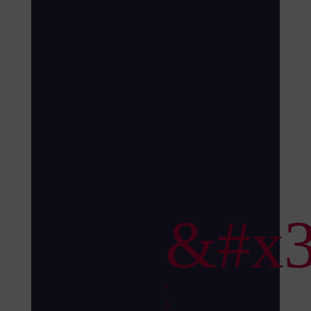
Sesiones
catalizadoras
de
PAI:
Conversación
con
José
"Oying"
Rimón
&#x3
1
2