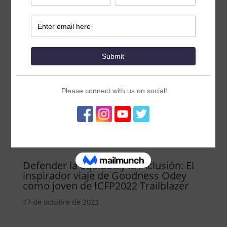
Defender la equidad y la inclusión: El
inspirador viaje de Goodness Odey
como joven de ICFP2022 Trailblazer
17 de octubre de 2023