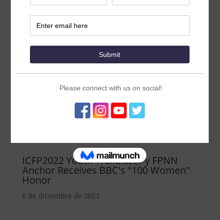
ICFP2022 Youth Trailblazer y FPNN
Anchor Receives BBC's "100 Women"
Honor
6 de diciembre de 2022