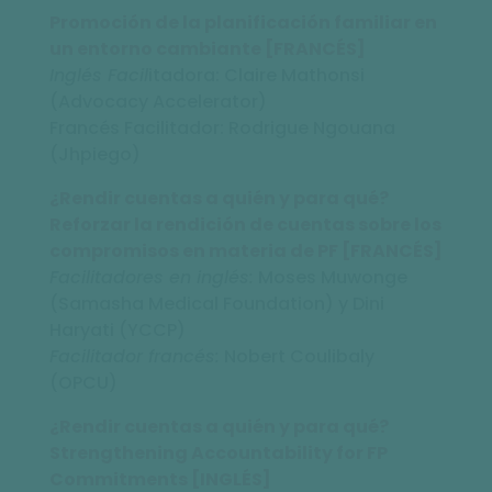
Promoción de la planificación familiar en
un entorno cambiante [FRANCÉS]
Inglés Facil
itadora: Claire Mathonsi
(Advocacy Accelerator)
Francés Facilitador: Rodrigue Ngouana
(Jhpiego)
¿Rendir cuentas a quién y para qué?
Reforzar la rendición de cuentas sobre los
compromisos en materia de PF [FRANCÉS]
Facilitadores en inglés:
Moses Muwonge
(Samasha Medical Foundation) y Dini
Haryati (YCCP)
Facilitador francés:
Nobert Coulibaly
(OPCU)
¿Rendir cuentas a quién y para qué?
Strengthening Accountability for FP
Commitments [INGLÉS]