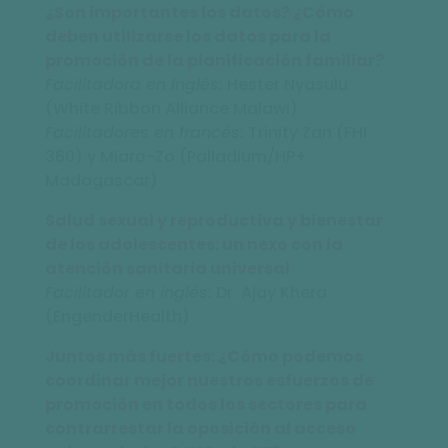
¿Son importantes los datos? ¿Cómo
deben utilizarse los datos para la
promoción de la planificación familiar?
Facilitadora en inglés:
Hester Nyasulu
(White Ribbon Alliance Malawi)
Facilitadores en francés:
Trinity Zan (FHI
360) y Miaro-Zo (Palladium/HP+
Madagascar)
Salud sexual y reproductiva y bienestar
de los adolescentes: un nexo con la
atención sanitaria universal
Facilitador en inglés:
Dr. Ajay Khera
(EngenderHealth)
Juntos más fuertes: ¿Cómo podemos
coordinar mejor nuestros esfuerzos de
promoción en todos los sectores para
contrarrestar la oposición al acceso