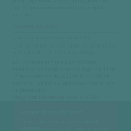
podrá aprender. Visite el programa a la
carta para encontrar una sesión que le
interese.
Sesiones a la carta
Únase a nosotros en Tailandia
¿LE INTERESA ASISTIR AL ICFP2022
EN LA CIUDAD DE PATTAYA?
La Conferencia Internacional sobre
Planificación Familiar tendrá lugar del 14 al
17 de noviembre de 2022 en la ciudad de
Pattaya, Tailandia. ¡Esperamos contar con
su presencia!
Preguntas frecuentes de la ICFP 2022
Únase al movimiento
Únase a la comunidad de más de
6
0,000+
expertos y defensores de la