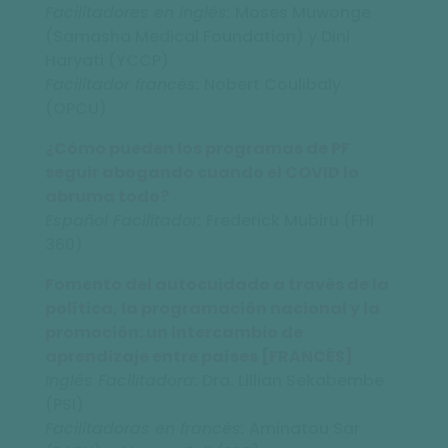
Facilitadores en inglés:
Moses Muwonge
(Samasha Medical Foundation) y Dini
Haryati (YCCP)
Facilitador francés:
Nobert Coulibaly
(OPCU)
¿Cómo pueden los programas de PF
seguir abogando cuando el COVID lo
abruma todo?
Español Facilitador:
Frederick Mubiru (FHI
360)
Fomento del autocuidado a través de la
política, la programación nacional y la
promoción: un intercambio de
aprendizaje entre países [FRANCÉS]
Inglés Facilitadora:
Dra. Lillian Sekabembe
(PSI)
Facilitadoras en francés:
Aminatou Sar