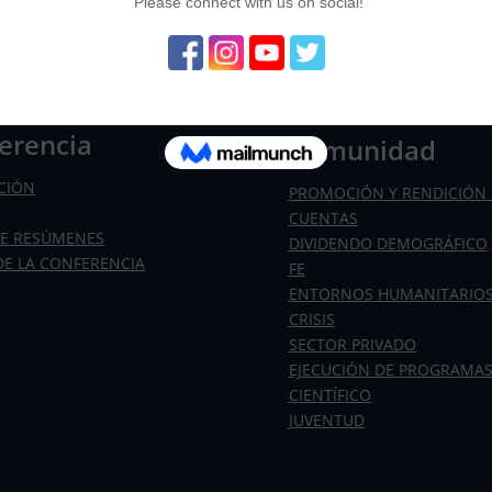
S
erencia
Comunidad
PCIÓN
PROMOCIÓN Y RENDICIÓN 
CUENTAS
DE RESÚMENES
DIVIDENDO DEMOGRÁFICO
DE LA CONFERENCIA
FE
ENTORNOS HUMANITARIOS
CRISIS
SECTOR PRIVADO
EJECUCIÓN DE PROGRAMA
CIENTÍFICO
JUVENTUD