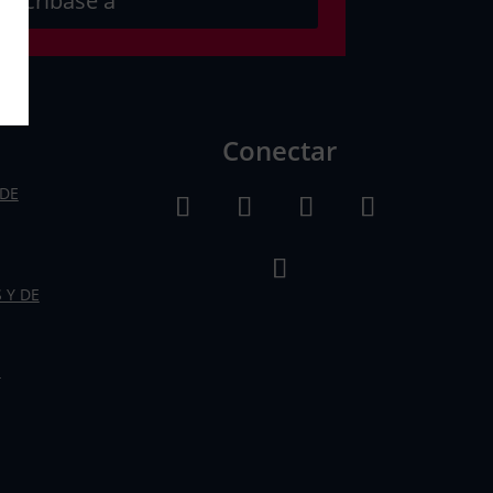
uscríbase a
Conectar
DE
 Y DE
S