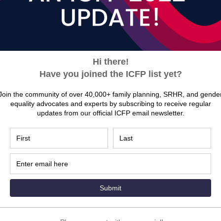
máster en salud reproductiva por la Univers
xpertos y defensores de la
recibir actualizaciones
ficial de la ICFP
.