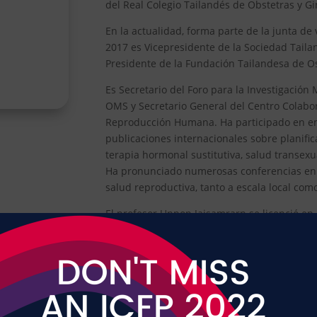
del Real Colegio Tailandés de Obstetras y G
En la actualidad, forma parte de la junta de
2017 es Vicepresidente de la Sociedad Tai
Presidente de la Fundación Tailandesa de O
Es Secretario del Foro para la Investigación
OMS y Secretario General del Centro Colabo
Reproducción Humana. Ha participado en en
publicaciones internacionales sobre planific
terapia hormonal sustitutiva, salud transexu
Ha pronunciado numerosas conferencias en el
salud reproductiva, tanto a escala local com
El profesor Unnop Jaisamrarn se licenció en
Universidad de Chulalongkorn en 1986 y co
premios en Obstetricia y Ginecología en 1992
Epidemiología de la Universidad de Californ
Hawai en Manoa (EE.UU.). También fue galar
Familiar, premio internacional. En 1995-199
posgrado en endocrinología reproductiva en