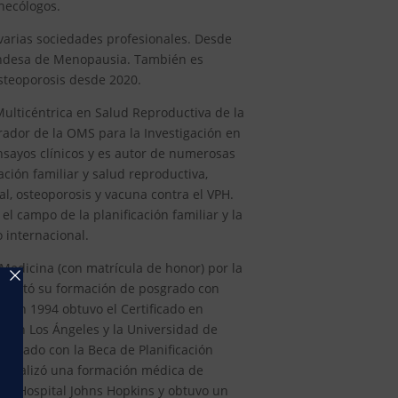
inecólogos.
 varias sociedades profesionales. Desde
landesa de Menopausia. También es
steoporosis desde 2020.
 Multicéntrica en Salud Reproductiva de la
rador de la OMS para la Investigación en
sayos clínicos y es autor de numerosas
ación familiar y salud reproductiva,
al, osteoporosis y vacuna contra el VPH.
 campo de la planificación familiar y la
o internacional.
 Medicina (con matrícula de honor) por la
mpletó su formación de posgrado con
. En 1994 obtuvo el Certificado en
ia en Los Ángeles y la Universidad de
donado con la Beca de Planificación
6, realizó una formación médica de
 el Hospital Johns Hopkins y obtuvo un