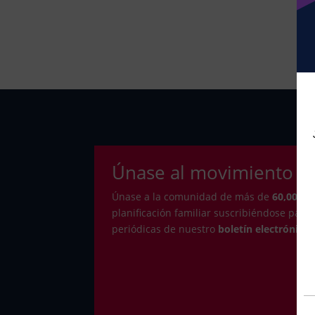
Únase al movimiento
Únase a la comunidad de más de
6
0,000+
e
planificación familiar suscribiéndose para 
periódicas de nuestro
boletín electrónico o