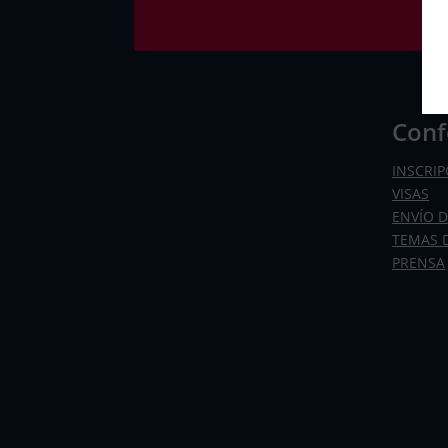
Conf
INSCRI
VISAS
ENVÍO 
TEMAS 
PRENSA