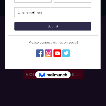
Faits marquants du jour
Regardez nos vidéos récapitulatives pour
chaque jour de la conférence ci-dessous !
Vous pouvez consulter d'autres vidéos de
l'ICFP2022 à l'adresse suivante
YouTube.com/@TheICFP
!
VOIR SUR YOUTUBE