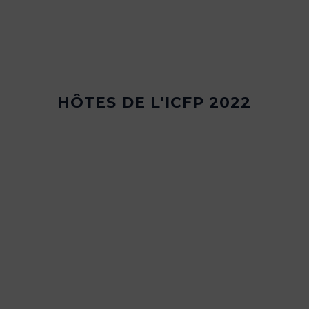
Le rapport récapitulatif de l'ICFP2022 est
maintenant disponible
20 avril 2023
en savoir plus
HÔTES DE L'ICFP 2022