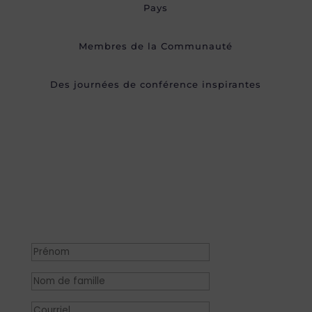
Pays
Membres de la Communauté
Des journées de conférence inspirantes
Rejoignez le mouvement
Rejoignez la communauté de plus de
6
0,000+
défenseurs et experts de la
planification familiale en vous inscrivant
pour recevoir des mises à jour régulières de
notre
bulletin d'information officiel de
l'ICFP
.
Succès !