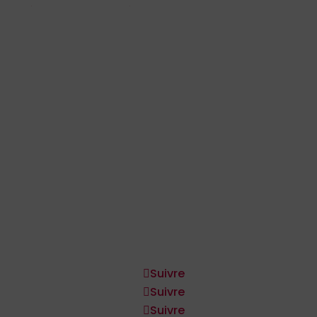
Presse et médias
Communauté
Plaidoyer et responsabilité
Dividende démographique
Foi
Humanitaire et situations de crise
Secteur privé
Mise en œuvre du programme
SCIENTIFIQUE
Jeunesse
Connecter
Suivre
Suivre
Suivre