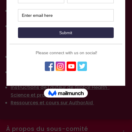
Article
Guide de rédaction d'un article scientifique de
l'OMS
Module d'apprentissage en ligne sur
"L'élaboration de manuscrits de revues pour la
santé mondiale" au Centre d'apprentissage en
ligne sur la santé mondiale
Lignes directrices pour les auteurs de
la
plateforme de publication
F1000Research
Lignes directrices pour les auteurs de Gates
Open Research
Instructions de l'auteur de Global Health :
Science et pratique
Ressources et cours sur AuthorAid
À propos du sous-comité