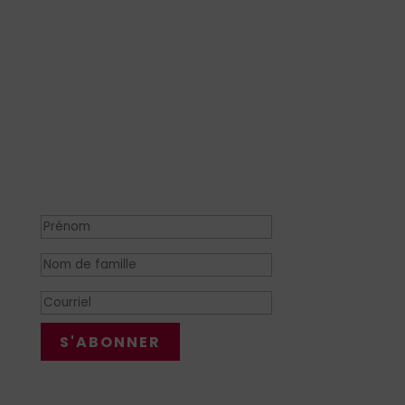
Rejoignez le mouvement
Rejoignez la communauté de plus de
6
0,000+
défenseurs et experts de la
planification familiale en vous inscrivant
pour recevoir des mises à jour régulières de
notre
bulletin d'information officiel de
l'ICFP
.
Succès !
S'ABONNER