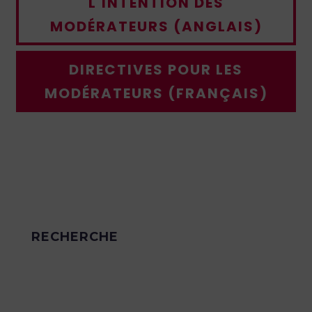
L'INTENTION DES
MODÉRATEURS (ANGLAIS)
DIRECTIVES POUR LES
MODÉRATEURS (FRANÇAIS)
Créer un résumé gagnant
Sessions du forum Not Without FP qui vous
aideront à rédiger et à soumettre des
résumés scientifiques de qualité.
RECHERCHE