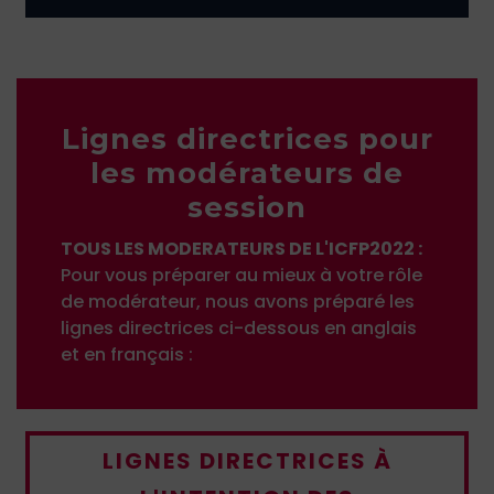
Lignes directrices pour
les modérateurs de
session
TOUS LES MODERATEURS DE L'ICFP2022 :
Pour vous préparer au mieux à votre rôle
de modérateur, nous avons préparé les
lignes directrices ci-dessous en anglais
et en français :
LIGNES DIRECTRICES À