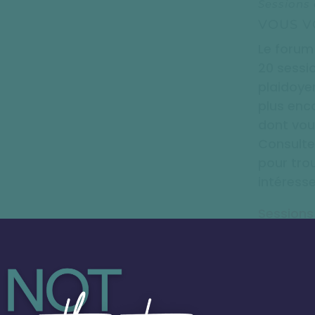
Sessions
VOUS V
Le forum
20 sessio
plaidoyer
plus enc
dont vou
Consulte
pour tro
intéresse
Sessions
Rejoigne
VOUS S
L'ICFP2
PATTAY
E