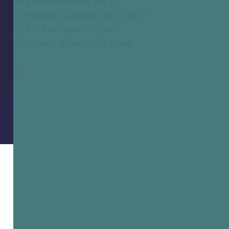
ence internationale sur la
tion familiale aura lieu du 14 au 17
 2022 à Pattaya City, en
e. Nous vous attendons avec
ce !
 2022