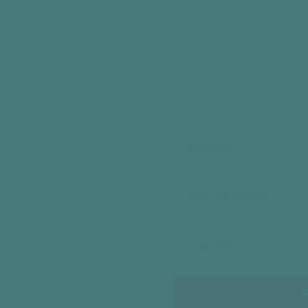
uvement
us de
6
0,000+
fication familiale en
s mises à jour
nformation officiel de