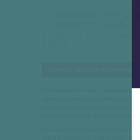
LA PRÉPARATION AUX
D'URGENCE POUR GA
CONTINU À LA CONTR
CRISE
VOIR LA SESSION EN FRANÇAI
Cette session réunira des acteurs 
développement pour discuter des d
l'intégration de services de planifi
plans et activités de préparation a
La session comprendra de brèves 
dans lesquelles la préparation aux