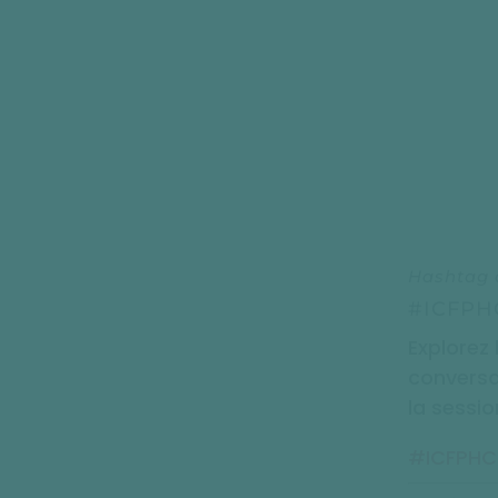
Hashtag 
#ICFPH
Explorez 
conversa
la sessio
#ICFPHCS