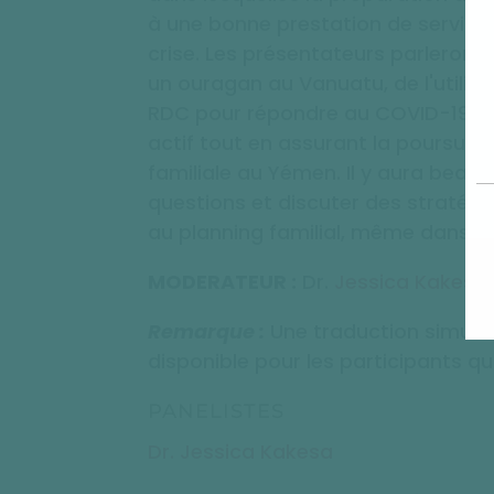
à une bonne prestation de servic
crise. Les présentateurs parleront
un ouragan au Vanuatu, de l'utilisa
RDC pour répondre au COVID-19, et 
actif tout en assurant la poursuite
familiale au Yémen. Il y aura bea
questions et discuter des stratégi
au planning familial, même dans les 
MODERATEUR :
Dr.
Jessica Kakesa
Remarque :
Une traduction simult
disponible pour les participants qui
PANELISTES
Dr. Jessica Kakesa