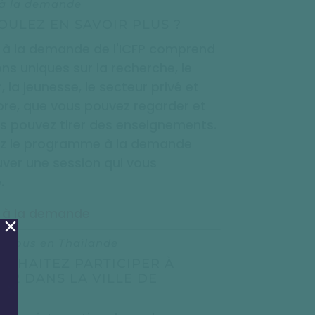
 à la demande
OULEZ EN SAVOIR PLUS ?
 à la demande de l'ICFP comprend
ns uniques sur la recherche, le
, la jeunesse, le secteur privé et
ore, que vous pouvez regarder et
s pouvez tirer des enseignements.
z le programme à la demande
uver une session qui vous
.
 à la demande
z-nous en Thaïlande
OUHAITEZ PARTICIPER À
022 DANS LA VILLE DE
A ?