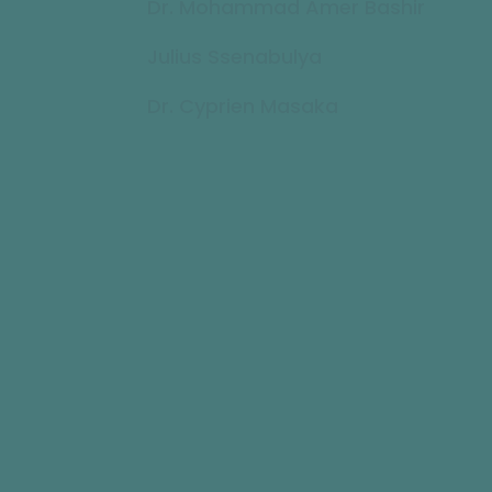
Dr. Mohammad Amer Bashir
Julius Ssenabulya
Dr. Cyprien Masaka
Rejoignez le mo
Rejoignez la communauté de pl
défenseurs et experts de la plani
vous inscrivant pour recevoir de
régulières de notre
bulletin d'i
l'ICFP
.