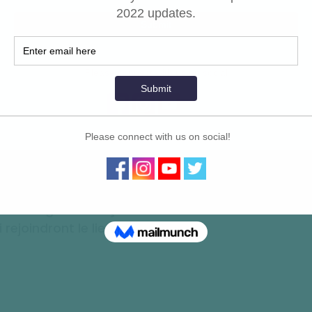
es de contraception pendant une
 de leurs expériences de réponse à
tion des leçons tirées d'Ebola en
de la négociation d'un conflit
 des services de planification
ucoup de temps pour poser des
es efficaces pour assurer l'accès
contextes les plus difficiles.
anée anglais-français sera
 rejoindront le lien Zoom.