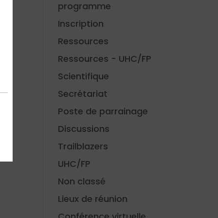
programme
Inscription
Ressources
Ressources - UHC/FP
Scientifique
Secrétariat
Poste de parrainage
s
Discussions
Trailblazers
UHC/FP
Non classé
Lieux de réunion
Conférence virtuelle