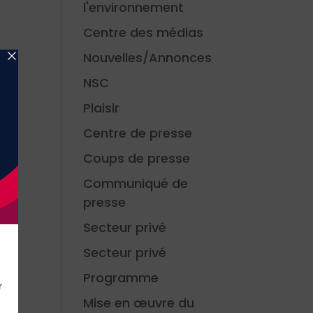
l'environnement
Centre des médias
Nouvelles/Annonces
NSC
Plaisir
Centre de presse
Coups de presse
Communiqué de
presse
Secteur privé
Secteur privé
u
Programme
Mise en œuvre du