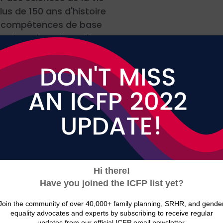
lus de 150 ans d'histoire
s compétences de base
es domaines des soins
é et de l'agriculture.
 plus de 50 ans, Bayer
ent des programmes
ation et de planification
le fondée sur les droits
lus de 130 pays, en
ulier en ce qui concerne
s à des formes de
ception sûres et
nes.
Conten
t que leader dans le
en
e de la santé des
vedette
s, nous nous sommes