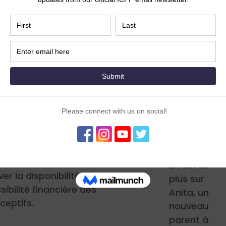
s à contribuer à l'accès
ntraceptifs modernes
00 millions de femmes
 dans le monde d'ici
t cela ne se limite pas
oduits Bayer. En mettant
nt sur les femmes des
 faible revenu, notre
f est à la fois d'accroître
Histoire
ibilisation à la
vraies
cation familiale
terminée et de
En savoir
er la disponibilité et
plus sur
sibilité financière des
Anita, un
ceptifs.
nouveau
parent à