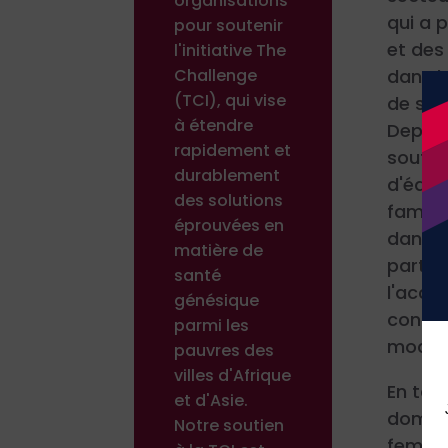
organisations
qui a p
pour soutenir
et de
l'initiative The
dans l
Challenge
(TCI), qui vise
de sant
à étendre
Depuis
rapidement et
souti
durablement
d'éduc
des solutions
familia
éprouvées en
dans p
matière de
partic
santé
l'accè
génésique
contra
parmi les
moder
pauvres des
villes d'Afrique
En tan
et d'Asie.
domain
Notre soutien
femme