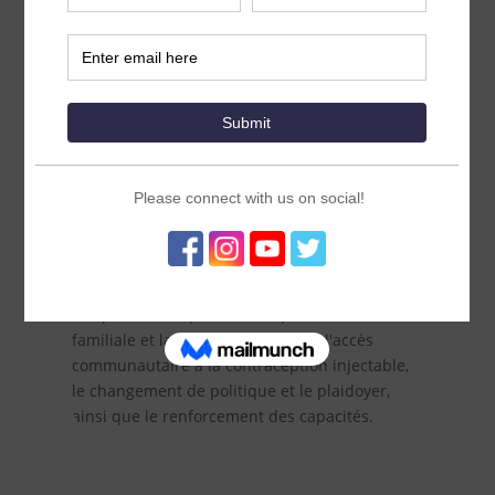
Santé mondiale, population et nutrition de FHI
360. Elle a 20 ans d'expérience dans la
conception de programmes, le comportement
en matière de santé, la recherche en sciences
sociales et la communication. Elle est
spécialisée dans la mise en œuvre de
stratégies éprouvées visant à accélérer
l'adoption de pratiques fondées sur des
données probantes grâce à des partenariats
étroits avec des donateurs, des chercheurs,
des décideurs en matière de santé et des
gestionnaires de programmes. Ses domaines
d'expertise comprennent la planification
familiale et la santé reproductive, l'accès
communautaire à la contraception injectable,
le changement de politique et le plaidoyer,
ainsi que le renforcement des capacités.